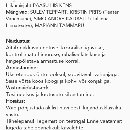
Liikumisjuht PÄÄSU LIIS KENS
Mängivad:
SULEV TEPPART, KRISTIN PRITS (Teater
Vanemuine), SIMO ANDRE KADASTU (Tallinna
Linnateater), MARIANN TAMMARU
Näidustus:
Aitab nakkava unetuse, kroonilise igavuse,
kontrollimatu himuruse, rahalise kitsikuse ja
hingepõletava armastuse korral.
Annustamine:
Üks etendus õhtu jooksul, soovitavalt vaheajaga.
Sisse võtta koos koogi ja kohvi või konjakiga.
Vastunäidustused:
Tõsimeelsus ja lootusetu kibestumine.
Hoiatus:
Võib põhjustada äkilist huvi eesti kirjandusklassika
vastu.
Tähelepanu! Tegemist on teatriga! Enne vaatamist
lugeda tähelepanelikult kavalehte.