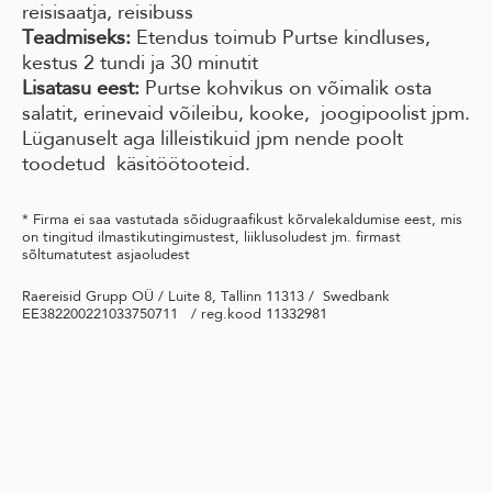
reisisaatja, reisibuss
Teadmiseks:
Etendus toimub Purtse kindluses,
kestus 2 tundi ja 30 minutit
Lisatasu eest:
Purtse kohvikus on võimalik osta
salatit, erinevaid võileibu, kooke, joogipoolist jpm.
Lüganuselt aga lilleistikuid jpm nende poolt
toodetud käsitöötooteid.
* Firma ei saa vastutada sõidugraafikust kõrvalekaldumise eest, mis
on tingitud ilmastikutingimustest, liiklusoludest jm. firmast
sõltumatutest asjaoludest
Raereisid Grupp OÜ / Luite 8, Tallinn 11313 / Swedbank
EE382200221033750711 / reg.kood 11332981