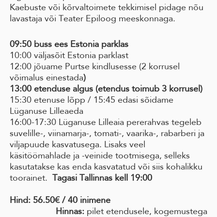
Kaebuste või kõrvaltoimete tekkimisel pidage nõu
lavastaja või Teater Epiloog meeskonnaga.
09:50 buss ees Estonia parklas
10:00 väljasõit Estonia parklast
12:00 jõuame Purtse kindlusesse (2 korrusel
võimalus einestada
)
13:00 etenduse algus (etendus toimub 3 korrusel)
15:30 etenuse lõpp / 15:45 edasi sõidame
Lüganuse Lilleaeda
16:00-17:30 Lüganuse Lilleaia pererahvas tegeleb
suvelille-, viinamarja-, tomati-, vaarika-, rabarberi ja
viljapuude kasvatusega. Lisaks veel
käsitöömahlade ja -veinide tootmisega, selleks
kasutatakse kas enda kasvatatud või siis kohalikku
toorainet.
Tagasi Tallinnas kell 19:00
Hind: 56.50€ / 40 inimene
Hinnas:
pilet etendusele, kogemustega