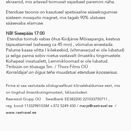
ekraanid, mis aitavad toimuvat vajadusel paremini näha.
Etenduse tsoonis on kasutusel spetsiaalne sääsekogumise
süsteem mosquito magnet, mis tagab 90% ulatuses
sääsevaba elamuse.
NB! Sissepääs 17:00
Etendus toimub vabas õhus Kiidjärve Mõisapargis, kestvus
täpsustamisel (vaheaeg ca 45 min) , võimalus einestada.
Palume kaasa võtta l kilekeebid, (vihmavarjud ei ole lubatud)
ja selga panna sobiv riietus vastavalt ilmastiku tingimustele.
Kohapeal invatualett, Lemmikloomad ei ole lubatud.
Ttribüün on tõusuga 5m. / Thors Films OÜ
Korraldajal on õigus teha muudatusi etenduse koosseisus.
Firma ei saa vastutada sõidugraafikust kõrvalekaldumise eest, mis
on tingitud ilmastikutingimustest, liiklusoludest.
Raereisid Grupp OÜ Swedbank EE382200 221033750711 ,
reg..kood 11332981GSM +372 5249 430 /
marje@raetravel.ee
/
www.raetravel.ee