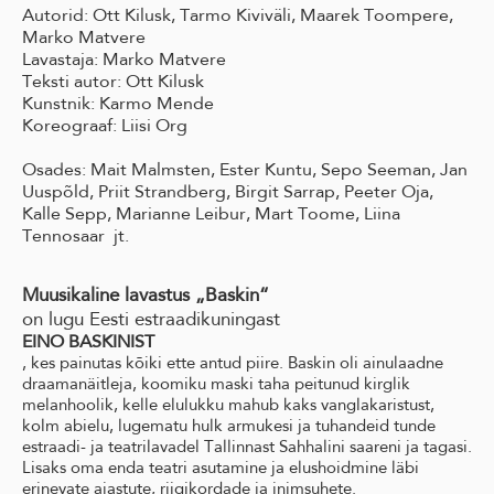
Autorid: Ott Kilusk, Tarmo Kiviväli, Maarek Toompere,
Marko Matvere
Lavastaja: Marko Matvere
Teksti autor: Ott Kilusk
Kunstnik: Karmo Mende
Koreograaf: Liisi Org
Osades: Mait Malmsten, Ester Kuntu, Sepo Seeman, Jan
Uuspõld, Priit Strandberg, Birgit Sarrap, Peeter Oja,
Kalle Sepp, Marianne Leibur, Mart Toome, Liina
Tennosaar jt.
Muusikaline lavastus „Baskin“
on lugu Eesti estraadikuningast
EINO BASKINIST
, kes painutas kõiki ette antud piire. Baskin oli ainulaadne
draamanäitleja, koomiku maski taha peitunud kirglik
melanhoolik, kelle elulukku mahub kaks vanglakaristust,
kolm abielu, lugematu hulk armukesi ja tuhandeid tunde
estraadi- ja teatrilavadel Tallinnast Sahhalini saareni ja tagasi.
Lisaks oma enda teatri asutamine ja elushoidmine läbi
erinevate ajastute, riigikordade ja inimsuhete.